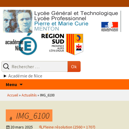
Aller
au
contenu
Recherche
pour
Ok
:
►
Académie de Nice
Aller
Menu
au
Accueil
»
Actualités
»
IMG_6100
contenu
IMG_6100
20 mars 2025
Pleine résolution (2560 × 1707)