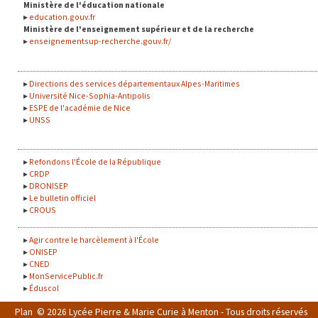
Ministère de l'éducation nationale
education.gouv.fr
Ministère de l'enseignement supérieur et de la recherche
enseignementsup-recherche.gouv.fr/
Directions des services départementaux Alpes-Maritimes
Université Nice-Sophia-Antipolis
ESPE de l'académie de Nice
UNSS
Refondons l'École de la République
CRDP
DRONISEP
Le bulletin officiel
CROUS
Agir contre le harcèlement à l'École
ONISEP
CNED
MonServicePublic.fr
Éduscol
Plan
© 2026 Lycée Pierre & Marie Curie à Menton - Tous droits réservés