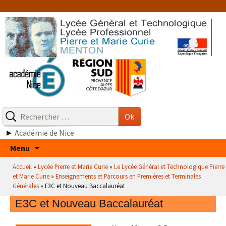
Aller
au
contenu
Recherche
pour
Ok
:
►
Académie de Nice
Aller
Menu
au
Accueil
»
Lycée Pierre et Marie Curie
»
Le Lycée Général et Technologique Pierre
contenu
et Marie Curie
»
Enseignements et Parcours en Premières et Terminales
Générales
»
E3C et Nouveau Baccalauréat
E3C et Nouveau Baccalauréat