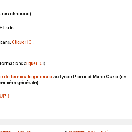
ures chacune)
é: Latin
itane,
Cliquer ICI
.
informations c
liquer IC
I)
e de terminale générale
au lycée Pierre et Marie Curie (en
remière générale)
UP !
ections des services
Refondons l'École de la République