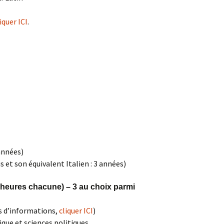
iquer ICI
.
années)
 et son équivalent Italien : 3 années)
 heures chacune) – 3 au choix parmi
us d’informations,
cliquer ICI
)
que et sciences politiques