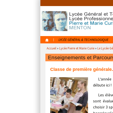
Aller
au
contenu
Aller
LYCÉE GÉNÉRAL & TECHNOLOGIQUE
au
Accueil
»
Lycée Pierre et Marie Curie
»
Le Lycée Gé
contenu
Enseignements et Parcours
Classe de première générale.
L
‘année 
débute ici !
Les élè
sont évalu
choisir 3 s