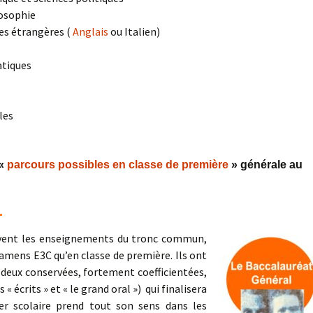
losophie
res étrangères (
Anglais
ou Italien)
atiques
les
 «
parcours possibles en classe de première
» générale au
.
uivent les enseignements du tronc commun,
mens E3C qu’en classe de première. Ils ont
 deux conservées, fortement coefficientées,
s « écrits » et « le grand oral ») qui finalisera
ier scolaire prend tout son sens dans les