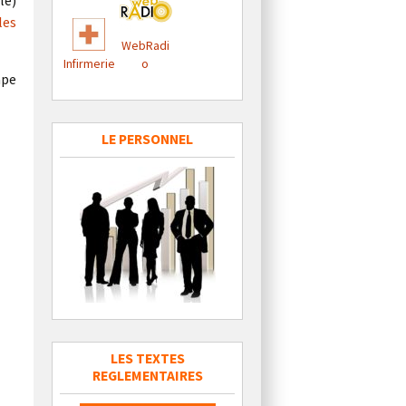
le)
les
WebRadi
Infirmerie
o
ape
LE PERSONNEL
LES TEXTES
REGLEMENTAIRES