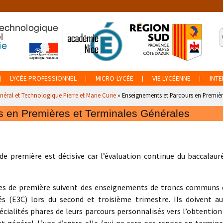
R
p
:
LYCÉE PROFESSIONNEL
MICRO-LYCÉE
VIE LYCÉENNE
INTE
néral et Technologique Pierre et Marie Curie
»
Enseignements et Parcours en Premièr
 en Premières et Terminales Générales
de première est décisive car l’évaluation continue du baccalaur
ves de première suivent des enseignements de troncs communs 
és (E3C) lors du second et troisième trimestre. Ils doivent au
pécialités phares de leurs parcours personnalisés vers l’obtention