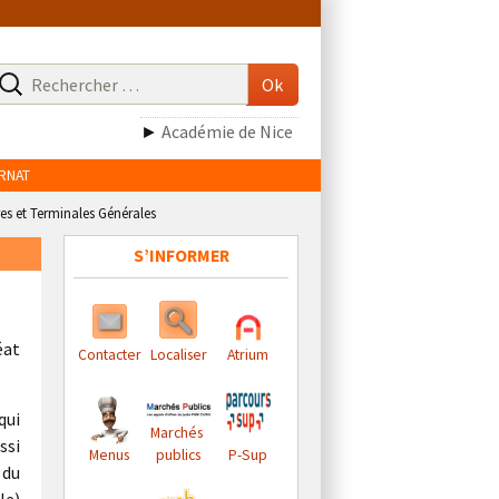
echerche
our
Ok
►
Académie de Nice
RNAT
es et Terminales Générales
S’INFORMER
éat
Contacter
Localiser
Atrium
qui
Marchés
ssi
Menus
publics
P-Sup
 du