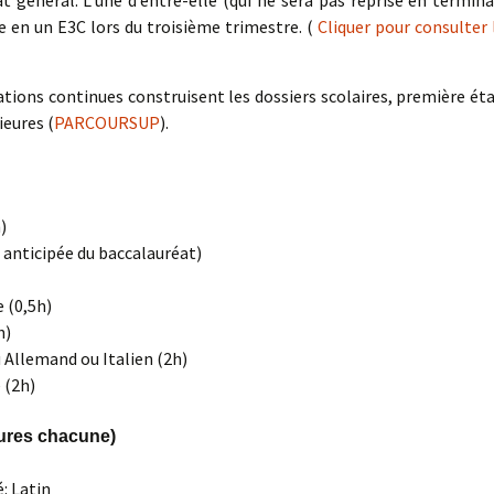
t général. L’une d’entre-elle (qui ne sera pas reprise en termina
e en un E3C lors du troisième trimestre. (
Cliquer pour consulter 
tions continues construisent les dossiers scolaires, première ét
ieures (
PARCOURSUP
).
)
e anticipée du baccalauréat)
 (0,5h)
h)
 Allemand ou Italien (2h)
 (2h)
ures chacune)
é: Latin