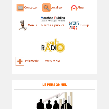
Contacter
Localiser
Atrium
Menus
Marchés publics
P-Sup
Infirmerie
WebRadio
LE PERSONNEL