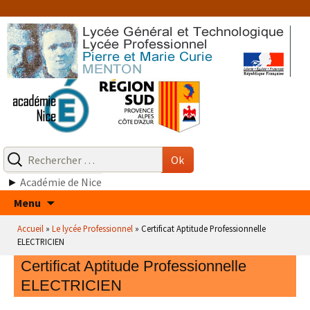
Aller
au
contenu
Recherche
pour
Ok
:
►
Académie de Nice
Aller
Menu
au
Accueil
»
Le lycée Professionnel
»
Certificat Aptitude Professionnelle
contenu
ELECTRICIEN
Certificat Aptitude Professionnelle
ELECTRICIEN