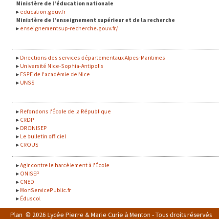
Ministère de l'éducation nationale
education.gouv.fr
Ministère de l'enseignement supérieur et de la recherche
enseignementsup-recherche.gouv.fr/
Directions des services départementaux Alpes-Maritimes
Université Nice-Sophia-Antipolis
ESPE de l'académie de Nice
UNSS
Refondons l'École de la République
CRDP
DRONISEP
Le bulletin officiel
CROUS
Agir contre le harcèlement à l'École
ONISEP
CNED
MonServicePublic.fr
Éduscol
Plan
© 2026 Lycée Pierre & Marie Curie à Menton - Tous droits réservés