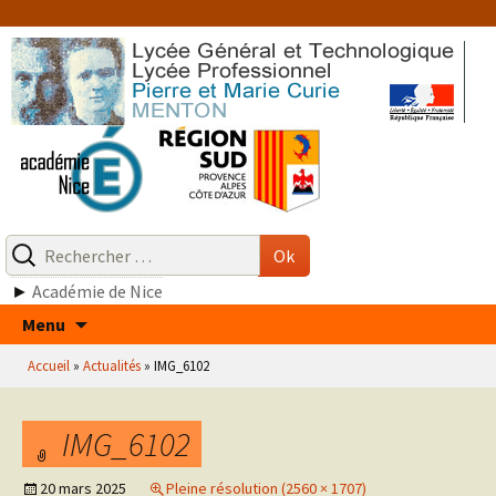
Aller
au
contenu
Recherche
pour
Ok
:
►
Académie de Nice
Aller
Menu
au
Accueil
»
Actualités
»
IMG_6102
contenu
IMG_6102
20 mars 2025
Pleine résolution (2560 × 1707)