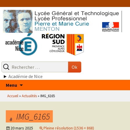
Aller
au
contenu
Recherche
pour
Ok
:
►
Académie de Nice
Aller
Menu
au
Accueil
»
Actualités
»
IMG_6165
contenu
IMG_6165
20 mars 2025
Pleine résolution (1536 × 868)