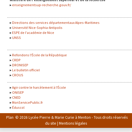
enseignementsup-recherche.gouv.fr/
Directions des services départementaux Alpes-Maritimes
Université Nice-Sophia-Antipolis
ESPE de l'académie de Nice
UNSS
Refondons l'École de la République
CRDP
DRONISEP
Le bulletin officiel
CROUS
Agir contre le harcèlement à l'École
ONISEP
CNED
MonServicePublic.fr
Éduscol
Plan
© 2026 Lycée Pierre & Marie Curie à Menton - Tous droits réservés
du site
|
Mentions légales