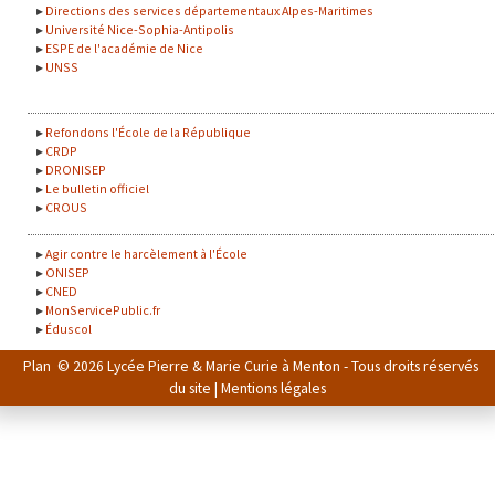
Directions des services départementaux Alpes-Maritimes
Université Nice-Sophia-Antipolis
ESPE de l'académie de Nice
UNSS
Refondons l'École de la République
CRDP
DRONISEP
Le bulletin officiel
CROUS
Agir contre le harcèlement à l'École
ONISEP
CNED
MonServicePublic.fr
Éduscol
Plan
© 2026 Lycée Pierre & Marie Curie à Menton - Tous droits réservés
du site
|
Mentions légales