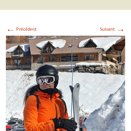
←
→
Précédent
Suivant