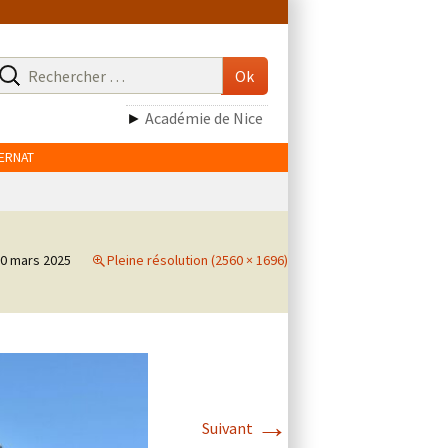
echerche
our
Ok
►
Académie de Nice
TERNAT
0 mars 2025
Pleine résolution (2560 × 1696)
→
Suivant