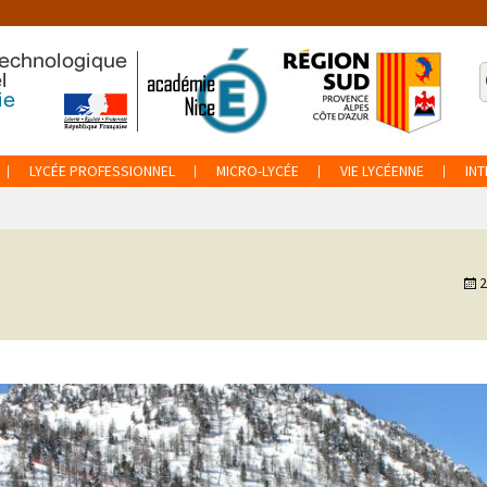
R
p
:
LYCÉE PROFESSIONNEL
MICRO-LYCÉE
VIE LYCÉENNE
IN
2