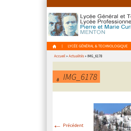
Aller
au
contenu
Aller
LYCÉE GÉNÉRAL & TECHNOLOGIQUE
au
Accueil
»
Actualités
»
IMG_6178
contenu
IMG_6178
←
Précédent