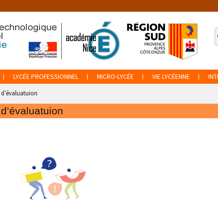
R
p
:
LYCÉE PROFESSIONNEL
MICRO-LYCÉE
VIE LYCÉENNE
IN
 d’évaluatuion
 d’évaluatuion