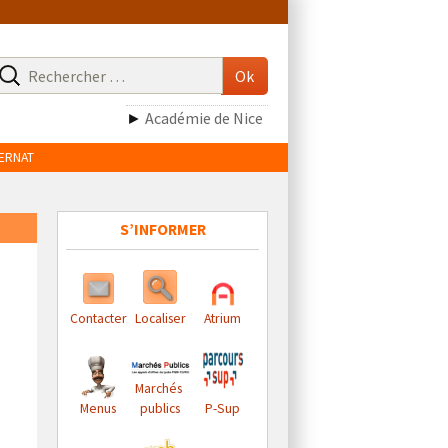
echerche
our
Ok
►
Académie de Nice
TERNAT
S’INFORMER
Contacter
Localiser
Atrium
Marchés
Menus
publics
P-Sup