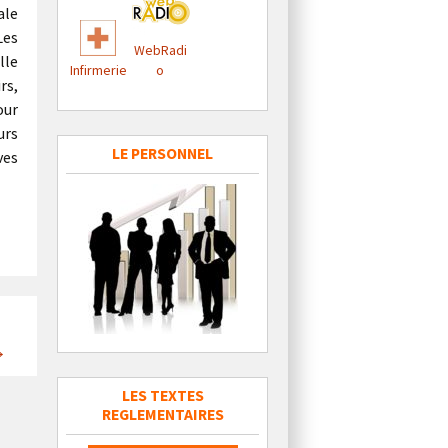
ale
Les
WebRadi
lle
Infirmerie
o
rs,
our
urs
LE PERSONNEL
ves
→
LES TEXTES
REGLEMENTAIRES