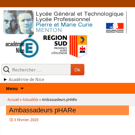
Aller
au
contenu
Recherche
pour
Ok
:
►
Académie de Nice
Aller
Menu
au
Accueil
»
Actualités
»
Ambassadeurs pHARe
contenu
Ambassadeurs pHARe
3 février 2025