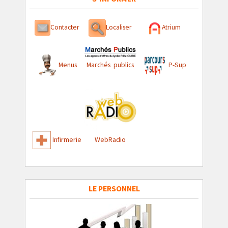
Contacter
Localiser
Atrium
Menus
Marchés publics
P-Sup
Infirmerie
WebRadio
LE PERSONNEL