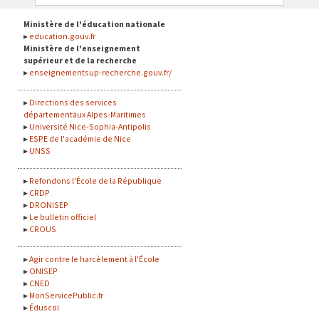
Ministère de l'éducation nationale
education.gouv.fr
Ministère de l'enseignement
supérieur et de la recherche
enseignementsup-recherche.gouv.fr/
Directions des services
départementaux Alpes-Maritimes
Université Nice-Sophia-Antipolis
ESPE de l'académie de Nice
UNSS
Refondons l'École de la République
CRDP
DRONISEP
Le bulletin officiel
CROUS
Agir contre le harcèlement à l'École
ONISEP
CNED
MonServicePublic.fr
Éduscol