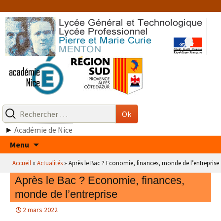
Aller
au
contenu
Recherche
pour
Ok
:
►
Académie de Nice
Aller
Menu
au
Accueil
»
Actualités
»
Après le Bac ? Economie, finances, monde de l’entreprise
contenu
Après le Bac ? Economie, finances,
monde de l’entreprise
2 mars 2022