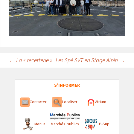
Navigation
←
La « recetterie »
Les Spé SVT en Stage Alpin
→
des
articles
S’INFORMER
Contacter
Localiser
Atrium
Menus
Marchés publics
P-Sup