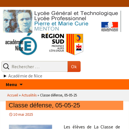
Aller
au
contenu
Recherche
pour
Ok
:
►
Académie de Nice
Aller
Menu
au
Accueil
»
Actualités
»
Classe défense, 05-05-25
contenu
Classe défense, 05-05-25
10 mai 2025
Les élèves de La Classe de