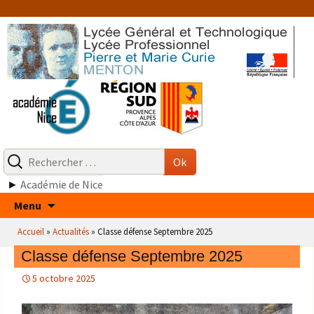
Aller
au
contenu
Recherche
pour
Ok
:
►
Académie de Nice
Aller
Menu
au
Accueil
»
Actualités
»
Classe défense Septembre 2025
contenu
Classe défense Septembre 2025
5 octobre 2025