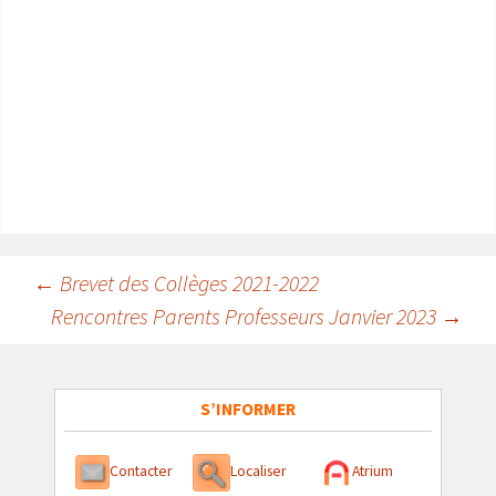
Navigation
←
Brevet des Collèges 2021-2022
Rencontres Parents Professeurs Janvier 2023
→
des
articles
S’INFORMER
Contacter
Localiser
Atrium