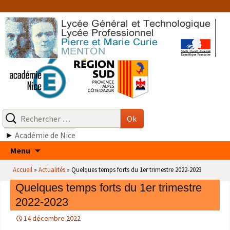
Aller
au
contenu
Recherche
pour
Ok
:
►
Académie de Nice
Aller
Menu
au
Accueil
»
Actualités
»
Quelques temps forts du 1er trimestre 2022-2023
contenu
Quelques temps forts du 1er trimestre
2022-2023
14 décembre 2022