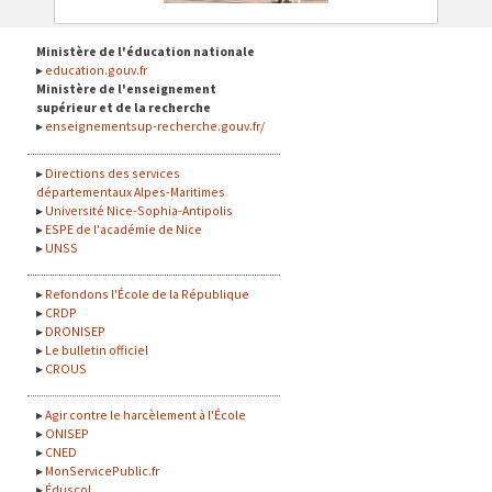
Ministère de l'éducation nationale
education.gouv.fr
Ministère de l'enseignement
supérieur et de la recherche
enseignementsup-recherche.gouv.fr/
Directions des services
départementaux Alpes-Maritimes
Université Nice-Sophia-Antipolis
ESPE de l'académie de Nice
UNSS
Refondons l'École de la République
CRDP
DRONISEP
Le bulletin officiel
CROUS
Agir contre le harcèlement à l'École
ONISEP
CNED
MonServicePublic.fr
Éduscol