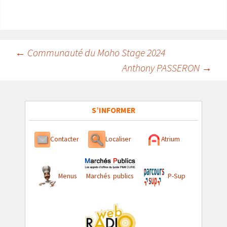
Navigation
←
Communauté du Moho Stage 2024
Anthony PASSERON
→
des
articles
S’INFORMER
Contacter
Localiser
Atrium
Menus
Marchés publics
P-Sup