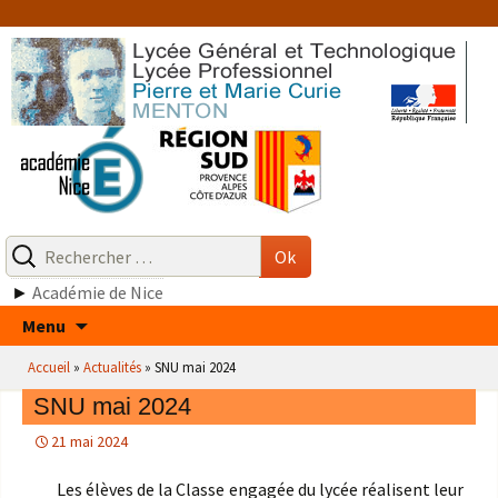
Aller
au
contenu
Recherche
pour
Ok
:
►
Académie de Nice
Aller
Menu
au
Accueil
»
Actualités
»
SNU mai 2024
contenu
SNU mai 2024
21 mai 2024
Les élèves de la Classe engagée du lycée réalisent leur