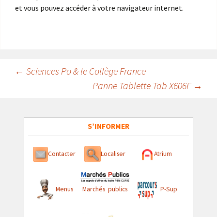
et vous pouvez accéder à votre navigateur internet.
Navigation
←
Sciences Po & le Collège France
Panne Tablette Tab X606F
→
des
articles
S’INFORMER
Contacter
Localiser
Atrium
Menus
Marchés publics
P-Sup