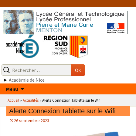
Aller
au
contenu
Recherche
pour
Ok
:
►
Académie de Nice
Aller
Menu
au
Accueil
»
Actualités
»
Alerte Connexion Tablette sur le Wifi
contenu
Alerte Connexion Tablette sur le Wifi
26 septembre 2023