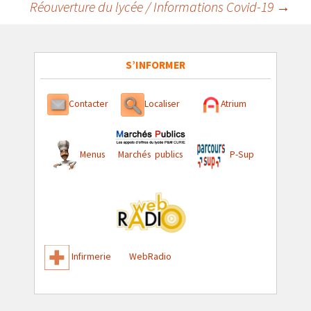
Réouverture du lycée / Informations Covid-19
→
des
articles
S’INFORMER
Contacter
Localiser
Atrium
Menus
Marchés publics
P-Sup
Infirmerie
WebRadio