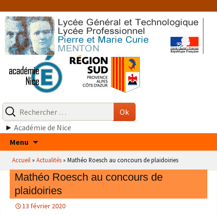
Aller
au
contenu
Recherche
pour
Ok
:
►
Académie de Nice
Aller
Menu
au
Accueil
»
Actualités
»
Mathéo Roesch au concours de plaidoiries
contenu
Mathéo Roesch au concours de
plaidoiries
13 février 2020