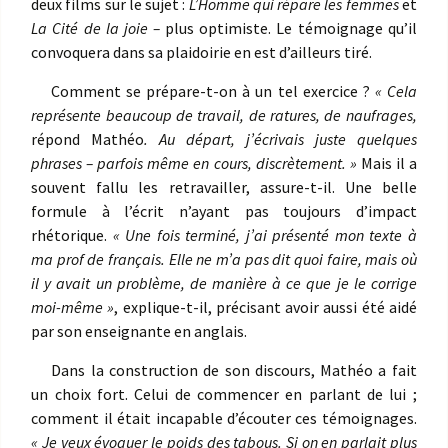
deux films sur le sujet :
L’Homme qui répare les femmes
et
La Cité de la joie –
plus optimiste. Le témoignage qu’il
convoquera dans sa plaidoirie en est d’ailleurs tiré.
Comment se prépare-t-on à un tel exercice ?
« Cela
représente beaucoup de travail, de ratures, de naufrages,
répond Mathéo
. Au départ, j’écrivais juste quelques
phrases – parfois même en cours, discrètement. »
Mais il a
souvent fallu les retravailler, assure-t-il. Une belle
formule à l’écrit n’ayant pas toujours d’impact
rhétorique.
« Une fois terminé, j’ai présenté mon texte à
ma prof de français. Elle ne m’a pas dit quoi faire, mais où
il y avait un problème, de manière à ce que je le corrige
moi-même »
, explique-t-il, précisant avoir aussi été aidé
par son enseignante en anglais.
Dans la construction de son discours, Mathéo a fait
un choix fort. Celui de commencer en parlant de lui ;
comment il était incapable d’écouter ces témoignages.
« Je veux évoquer le poids des tabous. Si on en parlait plus