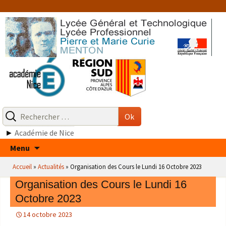
Aller
au
contenu
Recherche
pour
Ok
:
►
Académie de Nice
Aller
Menu
au
Accueil
»
Actualités
»
Organisation des Cours le Lundi 16 Octobre 2023
contenu
Organisation des Cours le Lundi 16
Octobre 2023
14 octobre 2023