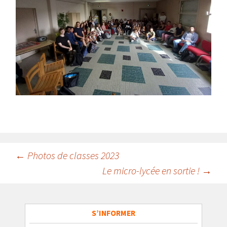
Navigation
←
Photos de classes 2023
Le micro-lycée en sortie !
→
des
articles
S’INFORMER