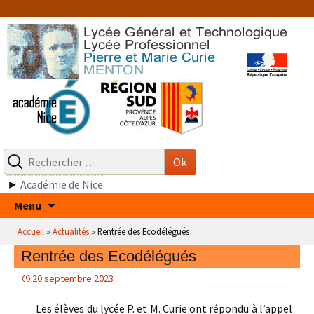
Aller
au
contenu
Recherche
pour
Ok
:
►
Académie de Nice
Aller
Menu
au
Accueil
»
Actualités
»
Rentrée des Ecodélégués
contenu
Rentrée des Ecodélégués
20 septembre 2023
Les élèves du lycée P. et M. Curie ont répondu à l’appel