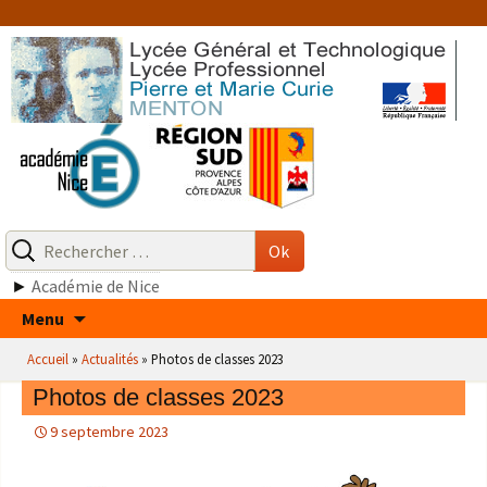
Aller
au
contenu
Recherche
pour
Ok
:
►
Académie de Nice
Aller
Menu
au
Accueil
»
Actualités
»
Photos de classes 2023
contenu
Photos de classes 2023
9 septembre 2023