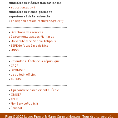
Ministère de l'éducation nationale
education.gouv.fr
Ministère de l'enseignement
supérieur et de la recherche
enseignementsup-recherche.gouv.fr/
Directions des services
départementaux Alpes-Maritimes
Université Nice-Sophia-Antipolis
ESPE de l'académie de Nice
UNSS
Refondons l'École de la République
CRDP
DRONISEP
Le bulletin officiel
CROUS
Agir contre le harcèlement à l'École
ONISEP
CNED
MonServicePublic.fr
Éduscol
Plan
© 2026 Lycée Pierre & Marie Curie à Menton - Tous droits réservés