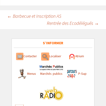
Navigation
←
Barbecue et Inscription AS
Rentrée des Ecodélégués
→
des
articles
S’INFORMER
Contacter
Localiser
Atrium
Menus
Marchés publics
P-Sup