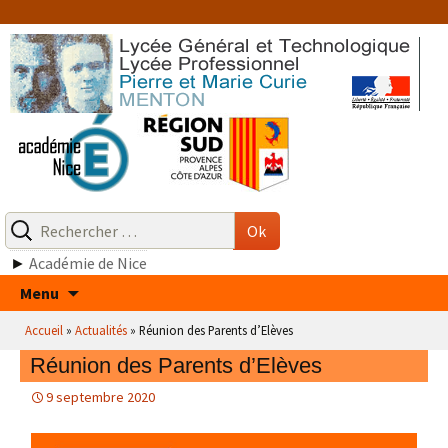
Aller
au
contenu
Recherche
pour
Ok
:
►
Académie de Nice
Aller
Menu
au
Accueil
»
Actualités
»
Réunion des Parents d’Elèves
contenu
Réunion des Parents d’Elèves
9 septembre 2020