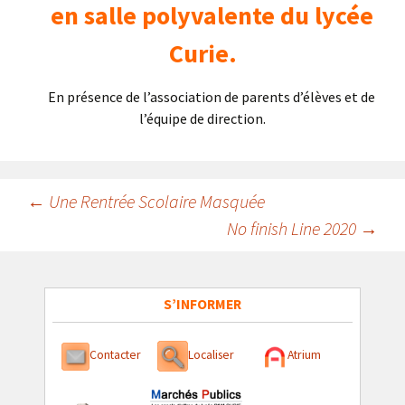
en salle polyvalente du lycée
Curie.
En présence de l’association de parents d’élèves et de
l’équipe de direction.
Navigation
←
Une Rentrée Scolaire Masquée
No finish Line 2020
→
des
articles
S’INFORMER
Contacter
Localiser
Atrium