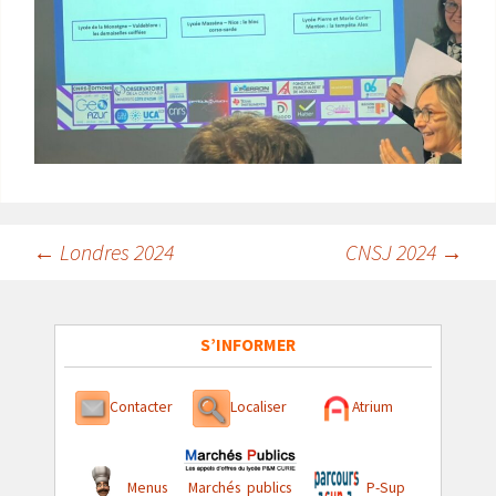
Navigation
←
Londres 2024
CNSJ 2024
→
des
articles
S’INFORMER
Contacter
Localiser
Atrium
Menus
Marchés publics
P-Sup