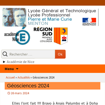
Aller
au
contenu
Recherche
pour
Ok
:
►
Académie de Nice
Aller
Menu
au
Accueil
»
Actualités
»
Géosciences 2024
contenu
Géosciences 2024
26 mars 2024
Elles l’ont fait !!!! Bravo à Anaïs Palumbo et à Doha