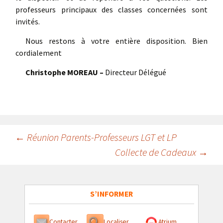
professeurs principaux des classes concernées sont
invités.
Nous restons à votre entière disposition. Bien
cordialement
Christophe MOREAU –
Directeur Délégué
Navigation
←
Réunion Parents-Professeurs LGT et LP
Collecte de Cadeaux
→
des
articles
S’INFORMER
Contacter
Localiser
Atrium