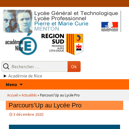
Aller
au
contenu
Recherche
pour
Ok
:
►
Académie de Nice
Aller
Menu
au
Accueil
»
Actualités
»
Parcours’Up au Lycée Pro
contenu
Parcours’Up au Lycée Pro
3 décembre 2020