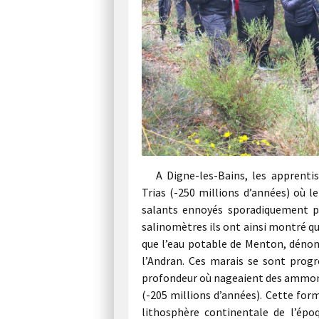
A Digne-les-Bains, les apprent
Trias (-250 millions d’années) où l
salants ennoyés sporadiquement pa
salinomètres ils ont ainsi montré que
que l’eau potable de Menton, dénonç
l’Andran. Ces marais se sont prog
profondeur où nageaient des ammonit
(-205 millions d’années). Cette for
lithosphère continentale de l’épo