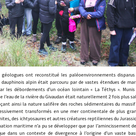
is géologues ont reconstitué les paléoenvironnements disparus
e dauphinois alpin était parcouru par de vastes étendues de mar
r les débordements d’un océan lointain « La Téthys ». Munis
 l’eau de la rivière du Givaudan était naturellement 2 fois plus sa
ant ainsi la nature salifère des roches sédimentaires du massif
ressivement transformés en une mer continentale de plus gra
es, des ichtyosaures et autres créatures reptiliennes du Jurassi
mation maritime n’a pu se développer que par l’amincissement de
que dans un contexte de divergence à l’origine d’un vaste bas