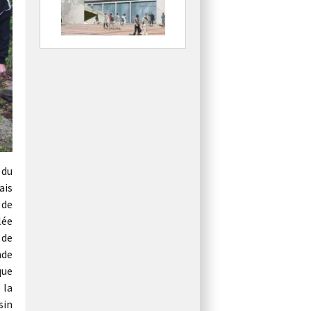
 du
ais
 de
lée
 de
nde
que
 la
sin