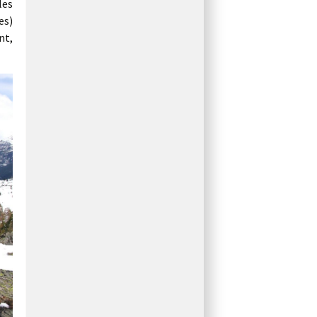
les
es)
nt,