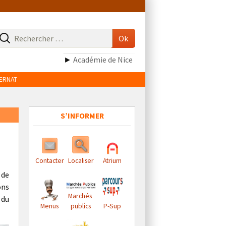
echerche
our
Ok
►
Académie de Nice
TERNAT
S’INFORMER
Contacter
Localiser
Atrium
 de
ons
Marchés
 du
Menus
publics
P-Sup