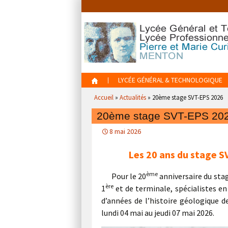
Aller
au
contenu
Aller
LYCÉE GÉNÉRAL & TECHNOLOGIQUE
au
Accueil
»
Actualités
»
20ème stage SVT-EPS 2026
contenu
20ème stage SVT-EPS 20
8 mai 2026
Les 20 ans du stage S
ème
Pour le 20
anniversaire du stag
ère
1
et de terminale, spécialistes en
d’années de l’histoire géologique d
lundi 04 mai au jeudi 07 mai 2026.